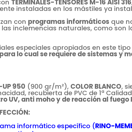
con
TERMINALES-TENSORES M-16 AISI 316
ente instaladas en los mástiles ya insta
lizan con
programas informáticos
que no
e las inclemencias naturales, como son 
les especiales apropiados en este tipo 
para lo cual se requiere de sistemas y m
-UP 950
(900 gr/m²),
COLOR BLANCO
, s
enacidad, recubierta de PVC de 1ª Calida
ltro UV, anti moho y de reacción al fueg
FECCIÓN:
ama informático específico (
RINO-MEM