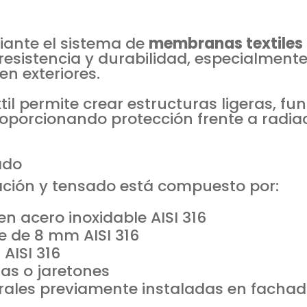
iante el sistema de
membranas textiles
 resistencia y durabilidad, especialmen
n exteriores.
xtil permite crear estructuras ligeras, f
roporcionando protección frente a radiac
ado
ijación y tensado está compuesto por:
n acero inoxidable AISI 316
e de 8 mm AISI 316
AISI 316
as o jaretones
urales previamente instaladas en facha