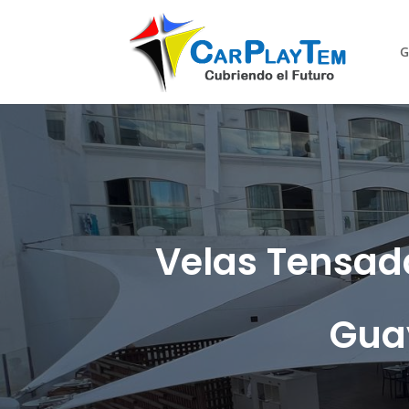
G
Velas Tensada
Guay