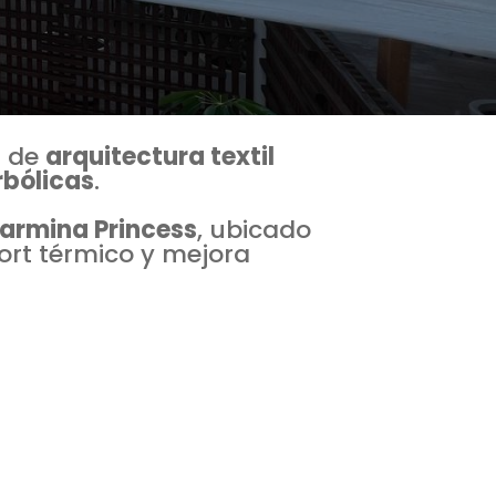
s de
arquitectura textil
rbólicas
.
armina Princess
, ubicado
fort térmico y mejora