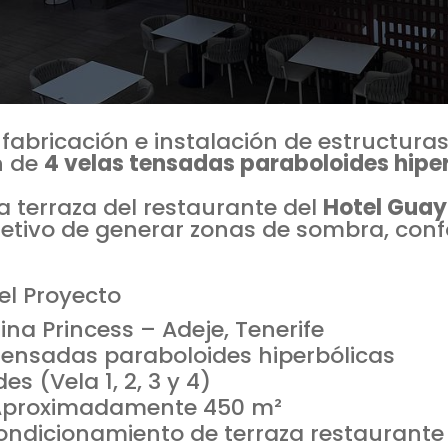
 fabricación e instalación de estructura
n de
4 velas tensadas paraboloides hipe
la terraza del restaurante del
Hotel Guay
objetivo de generar zonas de sombra, con
el Proyecto
na Princess – Adeje, Tenerife
 tensadas paraboloides hiperbólicas
s (Vela 1, 2, 3 y 4)
a: Aproximadamente 450 m²
condicionamiento de terraza restaurante