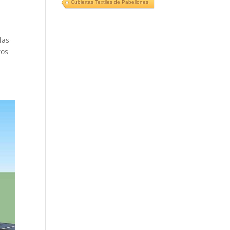
Cubiertas Textiles de Pabellones
las-
ros