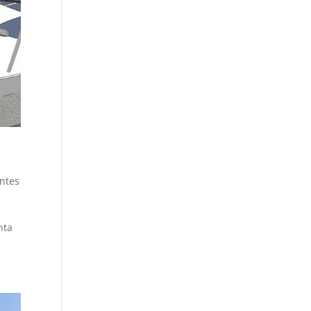
entes
nta