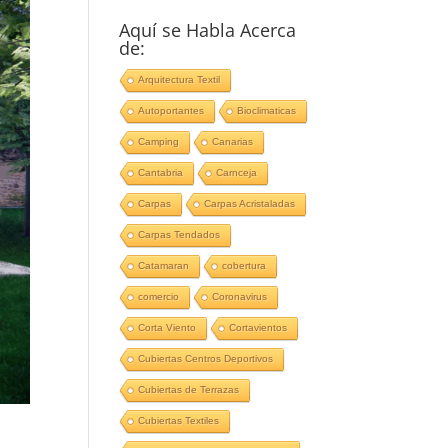
Aquí se Habla Acerca
de:
Arquitectura Textil
Autoportantes
Bioclimaticas
Camping
Canarias
Cantabria
Carnceja
Carpas
Carpas Acristaladas
Carpas Tendados
Catamaran
cobertura
comercio
Coronavirus
Corta Viento
Cortavientos
Cubiertas Centros Deportivos
Cubiertas de Terrazas
Cubiertas Textiles